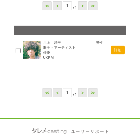
<<
<
>
>>
/1
川上 洋平
男性
歌手・アーティスト
詳細
俳優
UKPM
<<
<
>
>>
/1