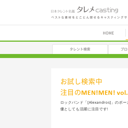
鑑 タレメcasting
HOME
タレント検索
プロ
お試し検索中
注目のMEN!MEN! vo
ロックバンド「[Alexandros]
優としても活躍に注目です!