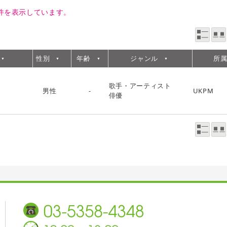
1件を表示しています。
一覧表示
写真表示
印刷
性別
年齢
ジャンル
所
歌手・アーティスト
男性
-
UKPM
俳優
一覧表示
写真表示
印刷