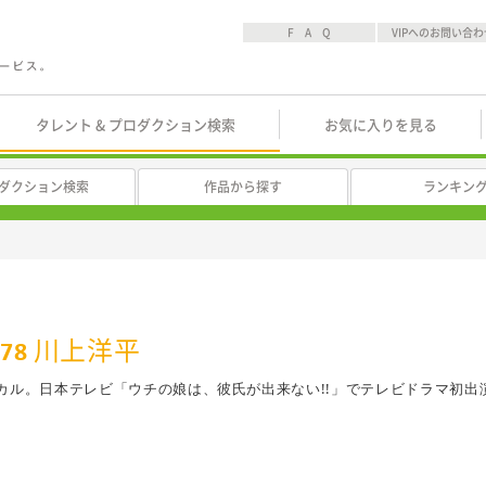
F A Q
VIPへのお問い合わ
タレント & プロダクション検索
お気に入りを見る
ダクション検索
作品から探す
ランキン
l.78 川上洋平
」のボーカル。日本テレビ「ウチの娘は、彼氏が出来ない!!」でテレビドラマ