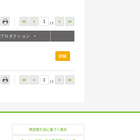
<<
<
>
>>
/1
属プロダクション
詳細
<<
<
>
>>
/1
特定取引法に基づく表示