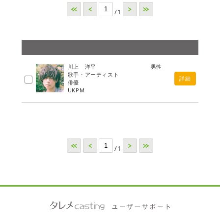
<<
<
>
>>
/1
川上 洋平
男性
歌手・アーティスト
詳細
俳優
UKPM
<<
<
>
>>
/1