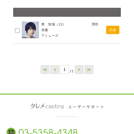
奥 智哉
（22）
男性
俳優
詳細
アミューズ
<<
<
>
>>
/1