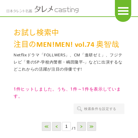
OPEN
お試し検索中
注目のMEN!MEN! vol.74 奥智哉
Netflixドラマ「FOLLWERS」、CM「進研ゼミ」、フジテ
レビ「青のSP-学校内警察・嶋田隆平-」などに出演するな
どこれからの活躍が注目の俳優です!
1件ヒットしました。うち、1件～1件を表示していま
す。
検索条件を設定する
<<
<
>
>>
/1