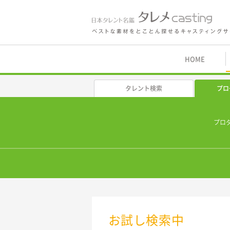
鑑 タレメcasting
HOME
タレント検索
プロ
プロ
お試し検索中