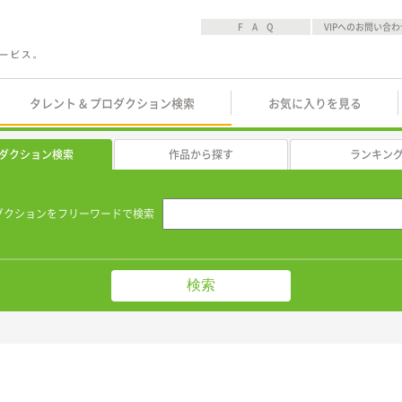
F A Q
VIPへのお問い合わ
タレント & プロダクション検索
お気に入りを見る
ダクション検索
作品から探す
ランキン
ダクションをフリーワードで検索