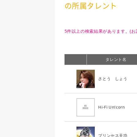
の所属タレント
5件以上の検索結果があります。(お
タレント名
さとう しょう
Hi-Fi Un!corn
プリンセス天功