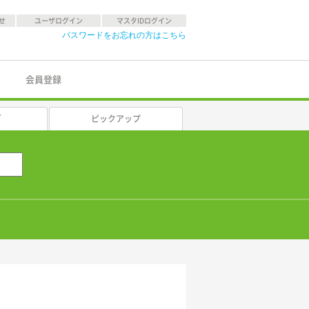
せ
ユーザログイン
マスタIDログイン
パスワードをお忘れの方はこちら
会員登録
グ
ピックアップ