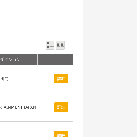
一覧表示
写真表示
ロダクション
劇団尚
詳細
RTAINMENT JAPAN
詳細
詳細