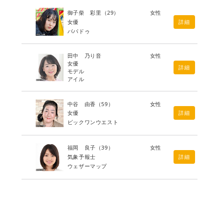
御子柴 彩里
（29）
女性
女優
詳細
パパドゥ
田中 乃り音
女性
女優
詳細
モデル
アイル
中谷 由香
（59）
女性
女優
詳細
ビックワンウエスト
福岡 良子
（39）
女性
気象予報士
詳細
ウェザーマップ