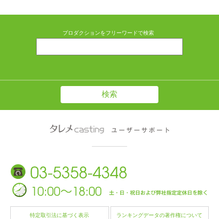
プロダクションをフリーワードで検索
特定取引法に基づく表示
ランキングデータの著作権について