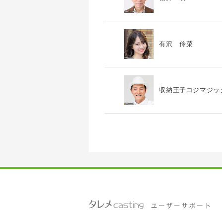
有沢 伶菜
収納王子コジマジッ