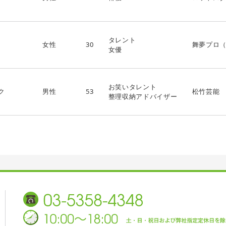
タレント
女性
30
舞夢プロ
女優
お笑いタレント
ク
男性
53
松竹芸能
整理収納アドバイザー