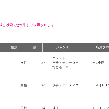
試し検索では5件まで表示されます)
性別
年齢
ジャンル
所属プ
タレント
女性
37
声優・ナレーター
MC企画
司会者・ＭＣ
男性
20
歌手・アーティスト
LDH JAPA
男性
74
俳優
ロットス