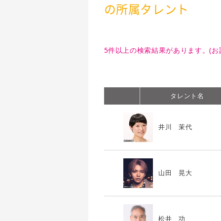
の所属タレント
5件以上の検索結果があります。(お
タレント名
井川 茉代
山田 晃大
松井 功