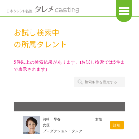
OPEN
お試し検索中
の所属タレント
5件以上の検索結果があります。(お試し検索では5件ま
で表示されます)
検索条件を設定する
河崎 早春
女性
女優
詳細
プロダクション・タンク