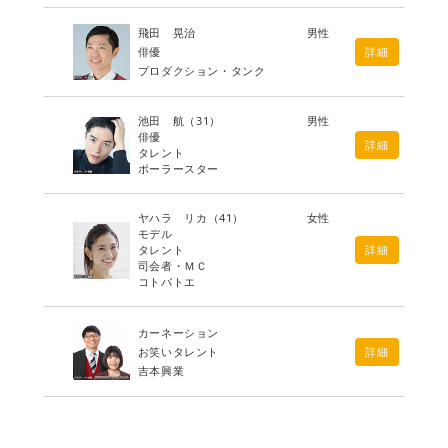
飛田 晃治
男性
俳優
詳細
プロダクション・タンク
池田 航
（31）
男性
俳優
詳細
タレント
ポーラースター
ヤハラ リカ
（41）
女性
モデル
タレント
詳細
司会者・ＭＣ
コトバトエ
カーネーション
お笑いタレント
詳細
吉本興業