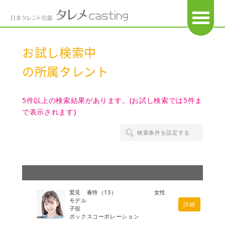
OPEN
お試し検索中
の所属タレント
5件以上の検索結果があります。(お試し検索では5件ま
で表示されます)
検索条件を設定する
鷲見 奏怜
（13）
女性
モデル
詳細
子役
ボックスコーポレーション