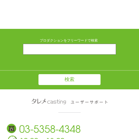
プロダクションをフリーワードで検索