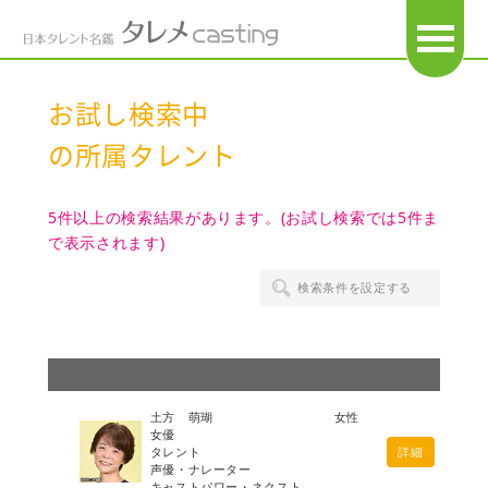
OPEN
お試し検索中
の所属タレント
5件以上の検索結果があります。(お試し検索では5件ま
で表示されます)
検索条件を設定する
土方 萌瑚
女性
女優
タレント
詳細
声優・ナレーター
キャストパワー・ネクスト