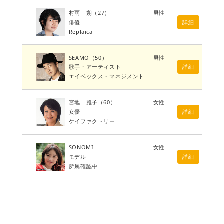
村雨 朔
（27）
男性
俳優
詳細
Replaica
SEAMO
（50）
男性
歌手・アーティスト
詳細
エイベックス・マネジメント
宮地 雅子
（60）
女性
女優
詳細
ケイファクトリー
SONOMI
女性
モデル
詳細
所属確認中