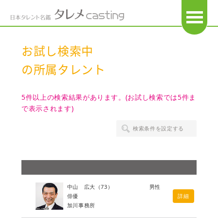
OPEN
お試し検索中
の所属タレント
5件以上の検索結果があります。(お試し検索では5件ま
で表示されます)
検索条件を設定する
中山 広大
（73）
男性
俳優
詳細
加川事務所