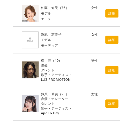
佐藤 知美
（76）
女性
モデル
詳細
エース
道地 恵美子
女性
モデル
詳細
モーディア
柳 亮
（40）
男性
俳優
タレント
詳細
歌手・アーティスト
LUZ PROMOTION
鈴原 希実
（23）
女性
声優・ナレーター
タレント
詳細
歌手・アーティスト
Apollo Bay