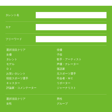
タレント名
カナ
フリーワード
選択項目クリア
俳優
女優
子役
タレント
歌手・アーティスト
モデル
声優・ナレーター
ＤＪ
落語家
お笑いタレント
元スポーツ選手
現役スポーツ選手
司会者・ＭＣ
キャスター
リポーター
評論家・コメンテーター
ジャーナリスト
選択項目クリア
男性
女性
グループ