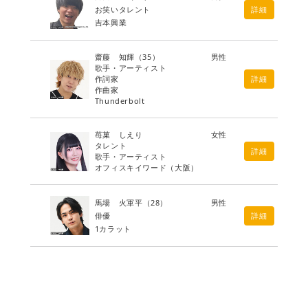
お笑いタレント
詳細
吉本興業
齋藤 知輝
（35）
男性
歌手・アーティスト
作詞家
詳細
作曲家
Thunderbolt
苺菓 しえり
女性
タレント
詳細
歌手・アーティスト
オフィスキイワード（大阪）
馬場 火軍平
（28）
男性
俳優
詳細
1カラット