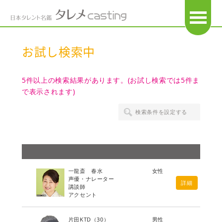
OPEN
お試し検索中
5件以上の検索結果があります。(お試し検索では5件ま
で表示されます)
検索条件を設定する
一龍斎 春水
女性
声優・ナレーター
詳細
講談師
アクセント
片田KTD
（30）
男性