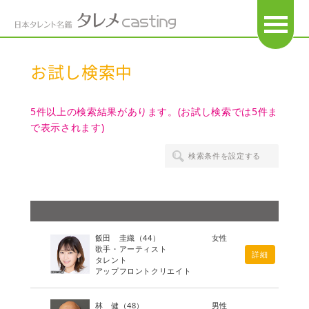
OPEN
お試し検索中
5件以上の検索結果があります。(お試し検索では5件ま
で表示されます)
検索条件を設定する
飯田 圭織
（44）
女性
歌手・アーティスト
詳細
タレント
アップフロントクリエイト
林 健
（48）
男性