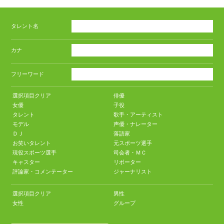
タレント名
カナ
フリーワード
選択項目クリア
俳優
女優
子役
タレント
歌手・アーティスト
モデル
声優・ナレーター
ＤＪ
落語家
お笑いタレント
元スポーツ選手
現役スポーツ選手
司会者・ＭＣ
キャスター
リポーター
評論家・コメンテーター
ジャーナリスト
選択項目クリア
男性
女性
グループ