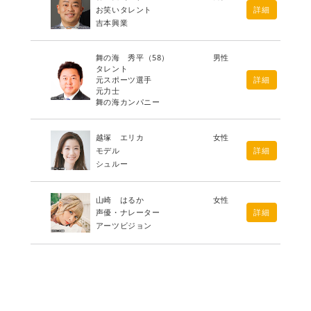
お笑いタレント
詳細
吉本興業
舞の海 秀平
（58）
男性
タレント
元スポーツ選手
詳細
元力士
舞の海カンパニー
越塚 エリカ
女性
モデル
詳細
シュルー
山崎 はるか
女性
声優・ナレーター
詳細
アーツビジョン