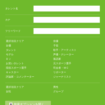
タレント名
カナ
フリーワード
選択項目クリア
俳優
女優
子役
タレント
歌手・アーティスト
モデル
声優・ナレーター
ＤＪ
落語家
お笑いタレント
元スポーツ選手
現役スポーツ選手
司会者・ＭＣ
キャスター
リポーター
評論家・コメンテーター
ジャーナリスト
選択項目クリア
男性
女性
グループ
検索オプションを開く