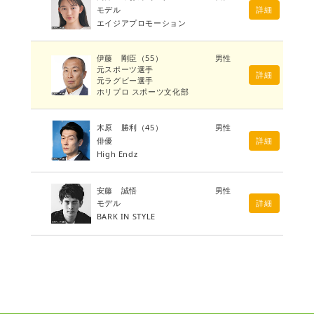
モデル
詳細
エイジアプロモーション
伊藤 剛臣
（55）
男性
元スポーツ選手
詳細
元ラグビー選手
ホリプロ スポーツ文化部
木原 勝利
（45）
男性
俳優
詳細
High Endz
安藤 誠悟
男性
モデル
詳細
BARK IN STYLE