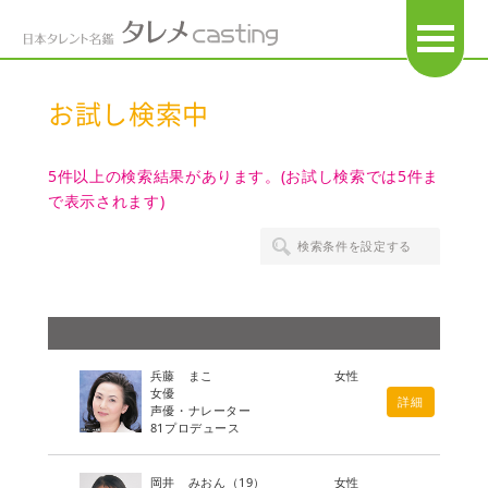
OPEN
お試し検索中
5件以上の検索結果があります。(お試し検索では5件ま
で表示されます)
検索条件を設定する
兵藤 まこ
女性
女優
詳細
声優・ナレーター
81プロデュース
岡井 みおん
（19）
女性