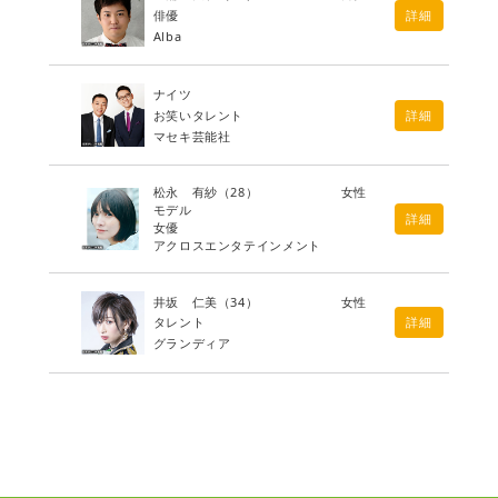
俳優
詳細
Alba
ナイツ
お笑いタレント
詳細
マセキ芸能社
松永 有紗
（28）
女性
モデル
詳細
女優
アクロスエンタテインメント
井坂 仁美
（34）
女性
タレント
詳細
グランディア