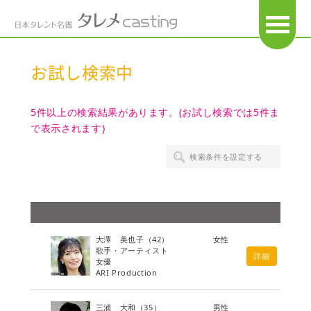
OPEN
お試し検索中
5件以上の検索結果があります。(お試し検索では5件ま
で表示されます)
検索条件を設定する
大澤 美也子
（42）
女性
歌手・アーティスト
詳細
女優
ARI Production
三浦 大和
（35）
男性