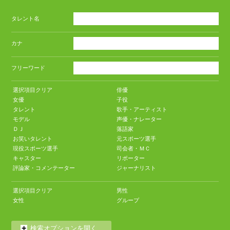
タレント名
カナ
フリーワード
選択項目クリア
俳優
女優
子役
タレント
歌手・アーティスト
モデル
声優・ナレーター
ＤＪ
落語家
お笑いタレント
元スポーツ選手
現役スポーツ選手
司会者・ＭＣ
キャスター
リポーター
評論家・コメンテーター
ジャーナリスト
選択項目クリア
男性
女性
グループ
検索オプションを開く