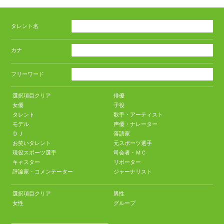
タレント名
カナ
フリーワード
選択項目クリア
俳優
女優
子役
タレント
歌手・アーティスト
モデル
声優・ナレーター
ＤＪ
落語家
お笑いタレント
元スポーツ選手
現役スポーツ選手
司会者・ＭＣ
キャスター
リポーター
評論家・コメンテーター
ジャーナリスト
選択項目クリア
男性
女性
グループ