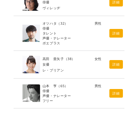
俳優
詳細
ヴィレッヂ
オツハタ
（32）
男性
俳優
タレント
詳細
声優・ナレーター
ポエプラス
高田 亜矢子
（38）
女性
女優
詳細
レ・ブリアン
山本 亨
（65）
男性
俳優
詳細
声優・ナレーター
フリー