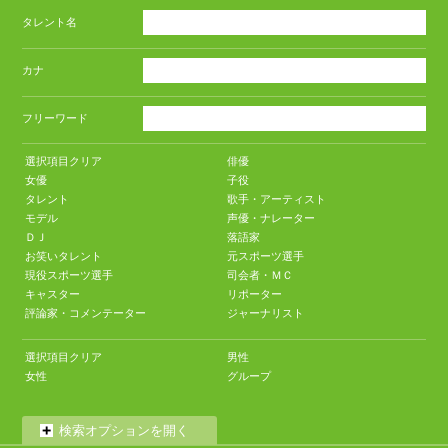
タレント名
カナ
フリーワード
選択項目クリア
俳優
女優
子役
タレント
歌手・アーティスト
モデル
声優・ナレーター
ＤＪ
落語家
お笑いタレント
元スポーツ選手
現役スポーツ選手
司会者・ＭＣ
キャスター
リポーター
評論家・コメンテーター
ジャーナリスト
選択項目クリア
男性
女性
グループ
検索オプションを開く