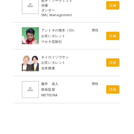
歌手・アーティスト
俳優
詳細
ダンサー
SML Management
アントキの猪木
（53）
男性
お笑いタレント
詳細
マセキ芸能社
キイロイゾウサン
お笑いタレント
詳細
吉本興業
藤井 道人
男性
映画監督
詳細
METEORA