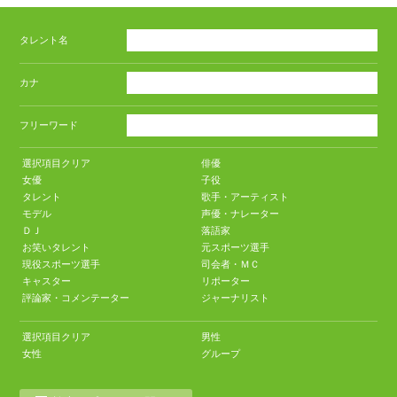
タレント名
カナ
フリーワード
選択項目クリア
俳優
女優
子役
タレント
歌手・アーティスト
モデル
声優・ナレーター
ＤＪ
落語家
お笑いタレント
元スポーツ選手
現役スポーツ選手
司会者・ＭＣ
キャスター
リポーター
評論家・コメンテーター
ジャーナリスト
選択項目クリア
男性
女性
グループ