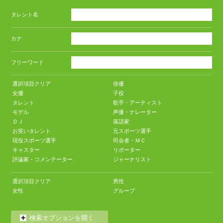
タレント名
カナ
フリーワード
選択項目クリア
俳優
女優
子役
タレント
歌手・アーティスト
モデル
声優・ナレーター
ＤＪ
落語家
お笑いタレント
元スポーツ選手
現役スポーツ選手
司会者・ＭＣ
キャスター
リポーター
評論家・コメンテーター
ジャーナリスト
選択項目クリア
男性
女性
グループ
検索オプションを開く