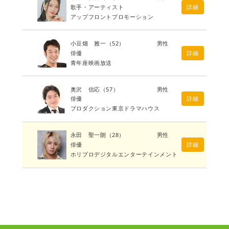
歌手・アーティスト
詳細
アップフロントプロモーション
小豆畑 雅一
（52）
男性
俳優
詳細
青年座映画放送
奥沢 信応
（57）
男性
俳優
詳細
プロダクション東京ドラマハウス
永田 聖一朗
（28）
男性
俳優
詳細
ホリプロデジタルエンターテインメント