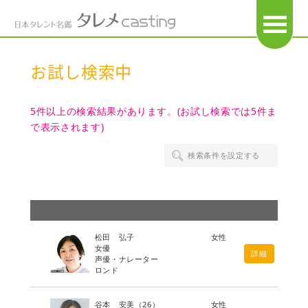
OPEN
お試し検索中
5件以上の検索結果があります。(お試し検索では5件ま
で表示されます)
検索条件を設定する
松田 弘子
女性
女優
詳細
声優・ナレーター
ロンド
谷本 安美
（26）
女性