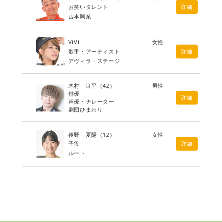
お笑いタレント
詳細
吉本興業
ViVi
女性
歌手・アーティスト
詳細
アヴィラ・ステージ
木村 良平
（42）
男性
俳優
詳細
声優・ナレーター
劇団ひまわり
後野 夏陽
（12）
女性
子役
詳細
ルート