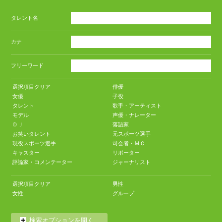
タレント名
カナ
フリーワード
選択項目クリア
俳優
女優
子役
タレント
歌手・アーティスト
モデル
声優・ナレーター
ＤＪ
落語家
お笑いタレント
元スポーツ選手
現役スポーツ選手
司会者・ＭＣ
キャスター
リポーター
評論家・コメンテーター
ジャーナリスト
選択項目クリア
男性
女性
グループ
検索オプションを開く