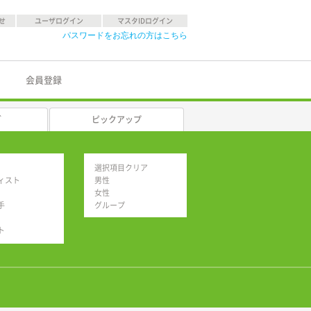
せ
ユーザログイン
マスタIDログイン
パスワードをお忘れの方はこちら
会員登録
グ
ピックアップ
選択項目クリア
ィスト
男性
女性
手
グループ
ト