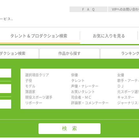
F A Q
VIPへのお問い合わ
タレント & プロダクション検索
お気に入りを見る
ダクション検索
作品から探す
ランキン
選択項目クリア
俳優
女優
子役
タレント
歌手・アーテ
モデル
声優・ナレーター
ＤＪ
落語家
お笑いタレント
元スポーツ選
現役スポーツ選手
司会者・ＭＣ
キャスター
リポーター
評論家・コメンテーター
ジャーナリス