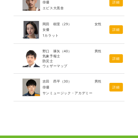
俳優
詳細
エビス大黒舎
岡田 樹里
（29）
女性
女優
詳細
1カラット
野口 琢矢
（40）
男性
気象予報士
詳細
防災士
ウェザーマップ
吉田 昂平
（30）
男性
俳優
詳細
サンミュージック・アカデミー