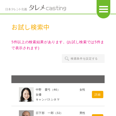
OPEN
お試し検索中
5件以上の検索結果があります。(お試し検索では5件ま
で表示されます)
検索条件を設定する
中野 愛弓
（46）
女性
女優
詳細
キャンパスシネマ
日下部 一郎
（32）
男性