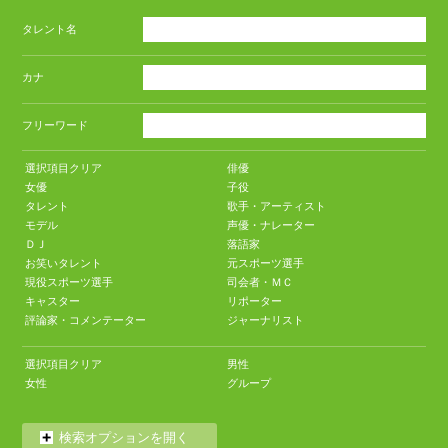
タレント名
カナ
フリーワード
選択項目クリア
俳優
女優
子役
タレント
歌手・アーティスト
モデル
声優・ナレーター
ＤＪ
落語家
お笑いタレント
元スポーツ選手
現役スポーツ選手
司会者・ＭＣ
キャスター
リポーター
評論家・コメンテーター
ジャーナリスト
選択項目クリア
男性
女性
グループ
検索オプションを開く