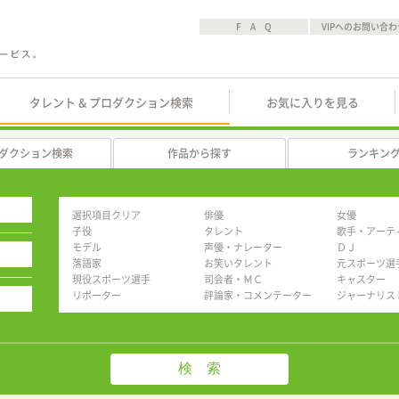
F A Q
VIPへのお問い合わ
タレント & プロダクション検索
お気に入りを見る
ダクション検索
作品から探す
ランキン
選択項目クリア
俳優
女優
子役
タレント
歌手・アーテ
モデル
声優・ナレーター
ＤＪ
落語家
お笑いタレント
元スポーツ選
現役スポーツ選手
司会者・ＭＣ
キャスター
リポーター
評論家・コメンテーター
ジャーナリス