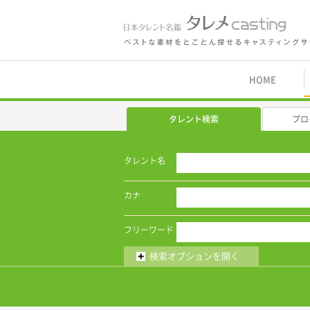
鑑 タレメcasting
HOME
タレント検索
プロ
タレント名
カナ
フリーワード
検索オプションを開く