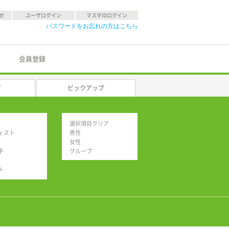
せ
ユーザログイン
マスタIDログイン
パスワードをお忘れの方はこちら
会員登録
グ
ピックアップ
選択項目クリア
ィスト
男性
女性
手
グループ
ト