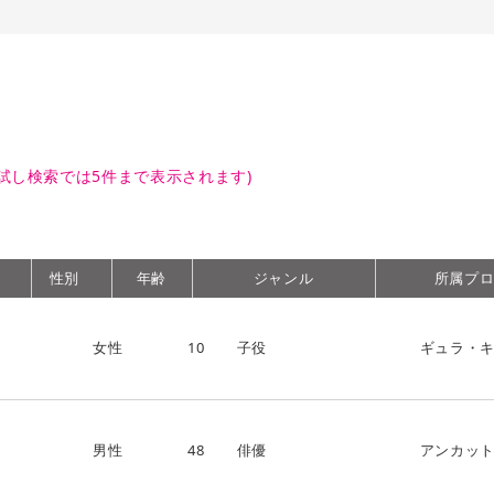
試し検索では5件まで表示されます)
性別
年齢
ジャンル
所属プ
女性
10
子役
ギュラ・
男性
48
俳優
アンカッ