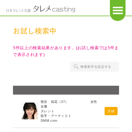
OPEN
お試し検索中
5件以上の検索結果があります。(お試し検索では5件ま
で表示されます)
検索条件を設定する
熊谷 知花
（37）
女性
女優
タレント
詳細
歌手・アーティスト
DMM.com