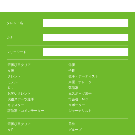
タレント名
カナ
フリーワード
選択項目クリア
俳優
女優
子役
タレント
歌手・アーティスト
モデル
声優・ナレーター
ＤＪ
落語家
お笑いタレント
元スポーツ選手
現役スポーツ選手
司会者・ＭＣ
キャスター
リポーター
評論家・コメンテーター
ジャーナリスト
選択項目クリア
男性
女性
グループ