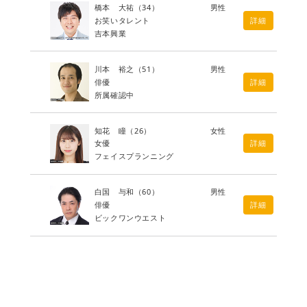
橋本 大祐
（34）
男性
お笑いタレント
詳細
吉本興業
川本 裕之
（51）
男性
俳優
詳細
所属確認中
知花 瞳
（26）
女性
女優
詳細
フェイスプランニング
白国 与和
（60）
男性
俳優
詳細
ビックワンウエスト