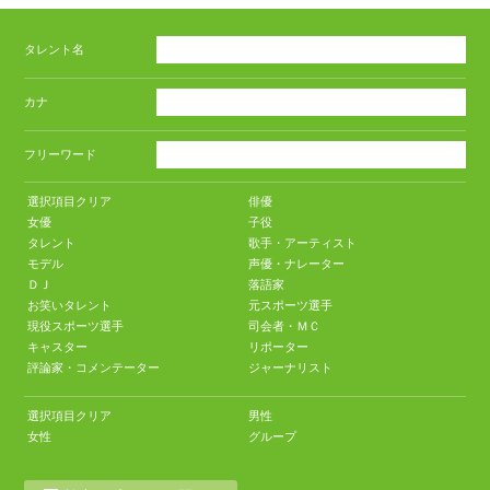
タレント名
カナ
フリーワード
選択項目クリア
俳優
女優
子役
タレント
歌手・アーティスト
モデル
声優・ナレーター
ＤＪ
落語家
お笑いタレント
元スポーツ選手
現役スポーツ選手
司会者・ＭＣ
キャスター
リポーター
評論家・コメンテーター
ジャーナリスト
選択項目クリア
男性
女性
グループ