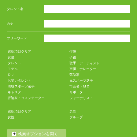
タレント名
カナ
フリーワード
選択項目クリア
俳優
女優
子役
タレント
歌手・アーティスト
モデル
声優・ナレーター
ＤＪ
落語家
お笑いタレント
元スポーツ選手
現役スポーツ選手
司会者・ＭＣ
キャスター
リポーター
評論家・コメンテーター
ジャーナリスト
選択項目クリア
男性
女性
グループ
検索オプションを開く