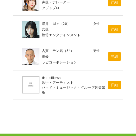
声優・ナレーター
詳細
アプトプロ
増井 湖々
（20）
女性
女優
詳細
松竹エンタテインメント
古賀 テン馬
（54）
男性
俳優
詳細
ラピコーポレーション
the pillows
歌手・アーティスト
詳細
バッド・ミュージック・グループ音楽出
版