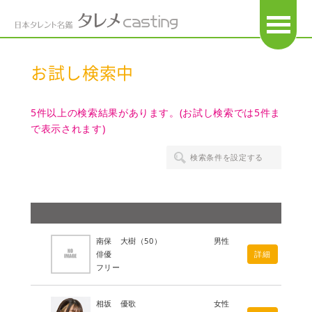
OPEN
お試し検索中
5件以上の検索結果があります。(お試し検索では5件ま
で表示されます)
検索条件を設定する
南保 大樹
（50）
男性
俳優
詳細
フリー
相坂 優歌
女性