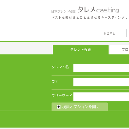
鑑 タレメcasting
HOME
タレント検索
プロ
タレント名
カナ
フリーワード
検索オプションを開く