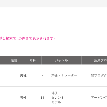
試し検索では5件まで表示されます)
性別
年齢
ジャンル
所属プ
男性
-
声優・ナレーター
賢プロダ
俳優
男性
31
タレント
アービン
モデル