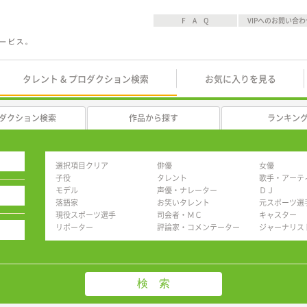
F A Q
VIPへのお問い合わ
タレント & プロダクション検索
お気に入りを見る
ダクション検索
作品から探す
ランキン
選択項目クリア
俳優
女優
子役
タレント
歌手・アーテ
モデル
声優・ナレーター
ＤＪ
落語家
お笑いタレント
元スポーツ選
現役スポーツ選手
司会者・ＭＣ
キャスター
リポーター
評論家・コメンテーター
ジャーナリス