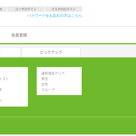
せ
ユーザログイン
マスタIDログイン
パスワードをお忘れの方はこちら
会員登録
グ
ピックアップ
選択項目クリア
ィスト
男性
女性
手
グループ
ト