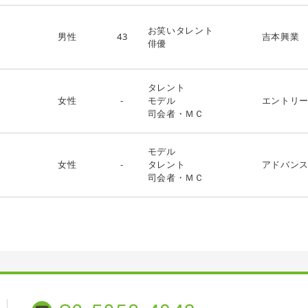
お笑いタレント
男性
43
吉本興業
俳優
タレント
女性
-
モデル
エントリ
司会者・ＭＣ
モデル
女性
-
タレント
アドバン
司会者・ＭＣ