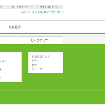
せ
ユーザログイン
マスタIDログイン
パスワードをお忘れの方はこちら
会員登録
グ
ピックアップ
選択項目クリア
ィスト
男性
女性
手
グループ
ト