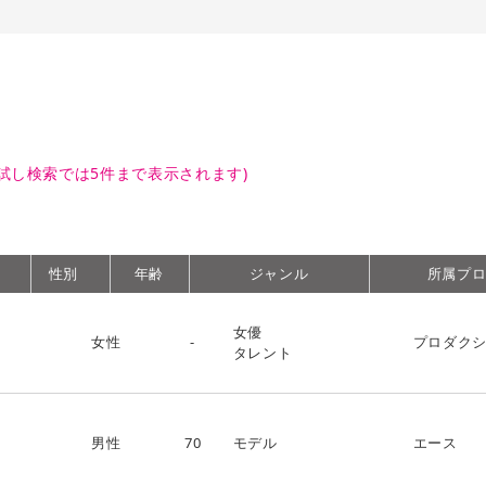
試し検索では5件まで表示されます)
性別
年齢
ジャンル
所属プ
女優
女性
-
プロダク
タレント
男性
70
モデル
エース