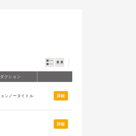
一覧表示
写真表示
ロダクション
ションノータイトル
詳細
詳細