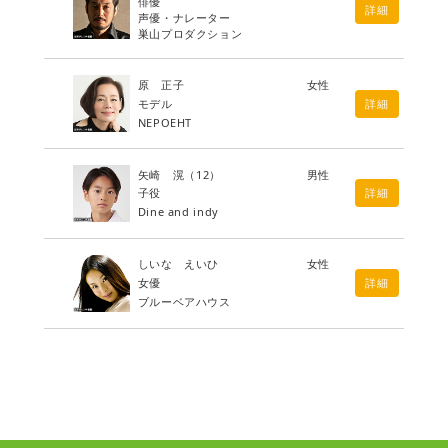
俳優
詳細
声優・ナレーター
巣山プロダクション
原 正子
女性
モデル
詳細
NEPOEHT
矢崎 滉
（12）
男性
子役
詳細
Dine and indy
しいな えいひ
女性
女優
詳細
ブルーベアハウス