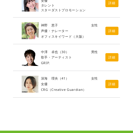
女優
詳細
タレント
スターダストプロモーション
神野 恵子
女性
声優・ナレーター
詳細
オフィスキイワード（大阪）
中澤 卓也
（30）
男性
歌手・アーティスト
詳細
GRIP.
深海 理央
（41）
女性
女優
詳細
CRG（Creative Guardian）