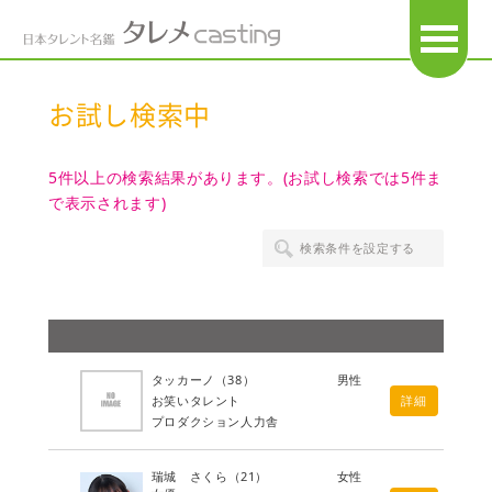
OPEN
お試し検索中
5件以上の検索結果があります。(お試し検索では5件ま
で表示されます)
検索条件を設定する
タッカーノ
（38）
男性
お笑いタレント
詳細
プロダクション人力舎
瑞城 さくら
（21）
女性