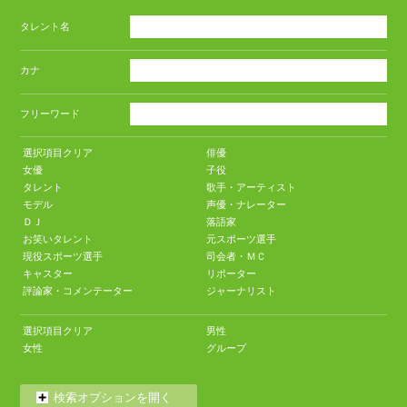
タレント名
カナ
フリーワード
選択項目クリア
俳優
女優
子役
タレント
歌手・アーティスト
モデル
声優・ナレーター
ＤＪ
落語家
お笑いタレント
元スポーツ選手
現役スポーツ選手
司会者・ＭＣ
キャスター
リポーター
評論家・コメンテーター
ジャーナリスト
選択項目クリア
男性
女性
グループ
検索オプションを開く