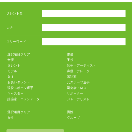
タレント名
カナ
フリーワード
選択項目クリア
俳優
女優
子役
タレント
歌手・アーティスト
モデル
声優・ナレーター
ＤＪ
落語家
お笑いタレント
元スポーツ選手
現役スポーツ選手
司会者・ＭＣ
キャスター
リポーター
評論家・コメンテーター
ジャーナリスト
選択項目クリア
男性
女性
グループ