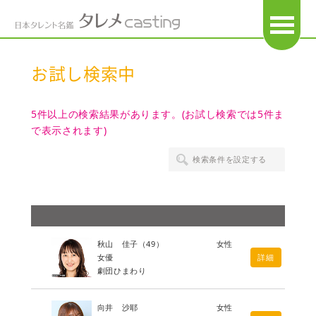
OPEN
お試し検索中
5件以上の検索結果があります。(お試し検索では5件ま
で表示されます)
検索条件を設定する
秋山 佳子
（49）
女性
女優
詳細
劇団ひまわり
向井 沙耶
女性