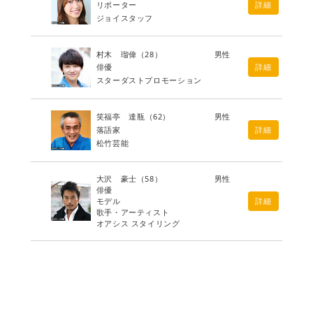
リポーター
詳細
ジョイスタッフ
村木 瑠偉
（28）
男性
俳優
詳細
スターダストプロモーション
笑福亭 達瓶
（62）
男性
落語家
詳細
松竹芸能
大沢 豪士
（58）
男性
俳優
モデル
詳細
歌手・アーティスト
オアシス スタイリング