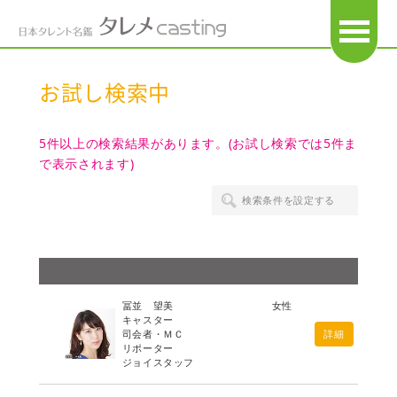
OPEN
お試し検索中
5件以上の検索結果があります。(お試し検索では5件ま
で表示されます)
検索条件を設定する
冨並 望美
女性
キャスター
司会者・ＭＣ
詳細
リポーター
ジョイスタッフ