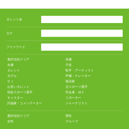
タレント名
カナ
フリーワード
選択項目クリア
俳優
女優
子役
タレント
歌手・アーティスト
モデル
声優・ナレーター
ＤＪ
落語家
お笑いタレント
元スポーツ選手
現役スポーツ選手
司会者・ＭＣ
キャスター
リポーター
評論家・コメンテーター
ジャーナリスト
選択項目クリア
男性
女性
グループ