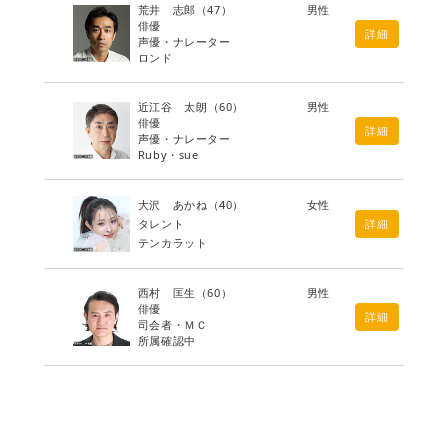
荒井 志郎
（47）
男性
俳優
詳細
声優・ナレーター
ロンド
近江谷 太朗
（60）
男性
俳優
詳細
声優・ナレーター
Ruby・sue
大沢 あかね
（40）
女性
タレント
詳細
テンカラット
西村 匡生
（60）
男性
俳優
詳細
司会者・ＭＣ
所属確認中