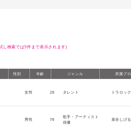
試し検索では5件まで表示されます)
性別
年齢
ジャンル
所属プ
女性
28
タレント
トラロッ
歌手・アーティスト
男性
78
泉谷しげ
俳優