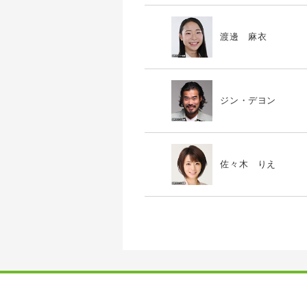
渡邊 麻衣
ジン・デヨン
佐々木 りえ