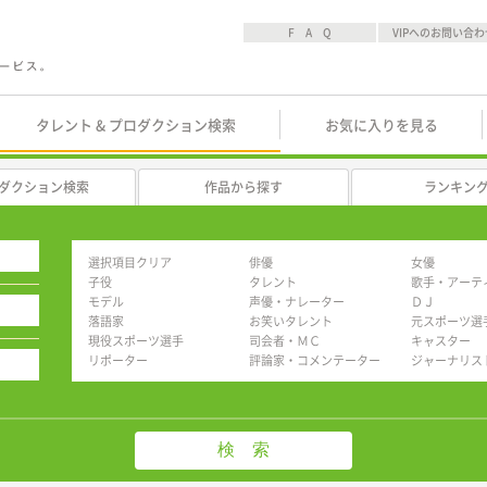
F A Q
VIPへのお問い合わ
タレント & プロダクション検索
お気に入りを見る
ダクション検索
作品から探す
ランキン
選択項目クリア
俳優
女優
子役
タレント
歌手・アーテ
モデル
声優・ナレーター
ＤＪ
落語家
お笑いタレント
元スポーツ選
現役スポーツ選手
司会者・ＭＣ
キャスター
リポーター
評論家・コメンテーター
ジャーナリス