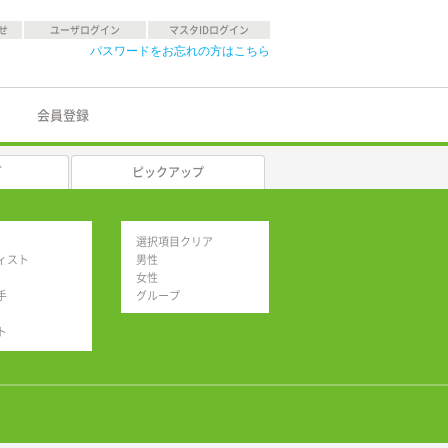
せ
ユーザログイン
マスタIDログイン
パスワードをお忘れの方はこちら
会員登録
グ
ピックアップ
選択項目クリア
ィスト
男性
女性
手
グループ
ト