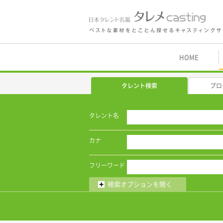
鑑 タレメcasting
HOME
タレント検索
プロ
タレント名
カナ
フリーワード
検索オプションを開く