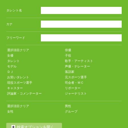
タレント名
カナ
フリーワード
選択項目クリア
俳優
女優
子役
タレント
歌手・アーティスト
モデル
声優・ナレーター
ＤＪ
落語家
お笑いタレント
元スポーツ選手
現役スポーツ選手
司会者・ＭＣ
キャスター
リポーター
評論家・コメンテーター
ジャーナリスト
選択項目クリア
男性
女性
グループ
検索オプションを開く