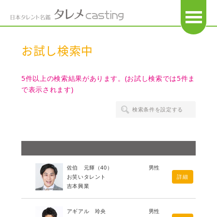
OPEN
お試し検索中
5件以上の検索結果があります。(お試し検索では5件ま
で表示されます)
検索条件を設定する
佐伯 元輝
（40）
男性
お笑いタレント
詳細
吉本興業
アギアル 玲央
男性