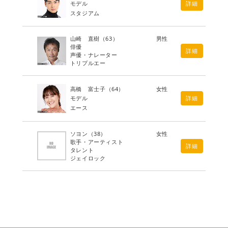
モデル
詳細
スタジアム
山崎 直樹
（63）
男性
俳優
詳細
声優・ナレーター
トリプルエー
高橋 富士子
（64）
女性
モデル
詳細
エース
ソヨン
（38）
女性
歌手・アーティスト
詳細
タレント
ジェイロック