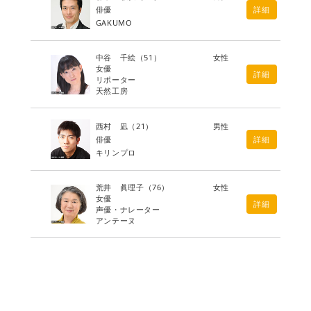
俳優
詳細
GAKUMO
中谷 千絵
（51）
女性
女優
詳細
リポーター
天然工房
西村 凪
（21）
男性
俳優
詳細
キリンプロ
荒井 眞理子
（76）
女性
女優
詳細
声優・ナレーター
アンテーヌ