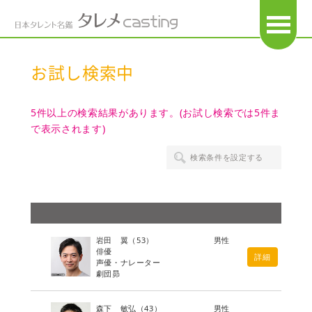
OPEN
お試し検索中
5件以上の検索結果があります。(お試し検索では5件ま
で表示されます)
検索条件を設定する
岩田 翼
（53）
男性
俳優
詳細
声優・ナレーター
劇団昴
森下 敏弘
（43）
男性