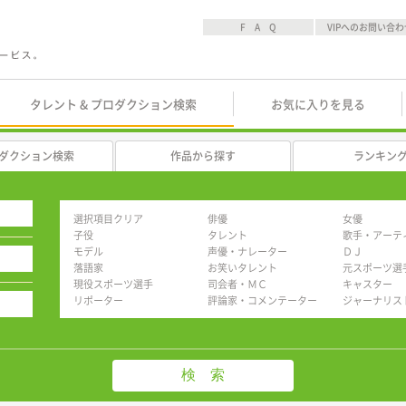
F A Q
VIPへのお問い合わ
タレント & プロダクション検索
お気に入りを見る
ダクション検索
作品から探す
ランキン
選択項目クリア
俳優
女優
子役
タレント
歌手・アーテ
モデル
声優・ナレーター
ＤＪ
落語家
お笑いタレント
元スポーツ選
現役スポーツ選手
司会者・ＭＣ
キャスター
リポーター
評論家・コメンテーター
ジャーナリス