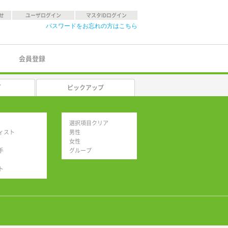
せ
ユーザログイン
マスタIDログイン
パスワードをお忘れの方はこちら
会員登録
グ
ピックアップ
選択項目クリア
ィスト
男性
女性
手
グループ
ト