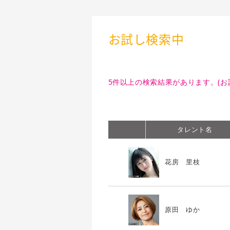
お試し検索中
5件以上の検索結果があります。(お
タレント名
花房 里枝
原田 ゆか