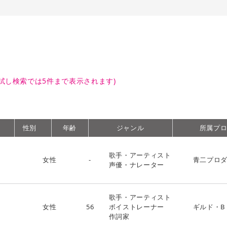
試し検索では5件まで表示されます)
性別
年齢
ジャンル
所属プ
歌手・アーティスト
女性
-
青二プロ
声優・ナレーター
歌手・アーティスト
女性
56
ボイストレーナー
ギルド・B
作詞家