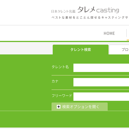
鑑 タレメcasting
HOME
タレント検索
プロ
タレント名
カナ
フリーワード
検索オプションを開く