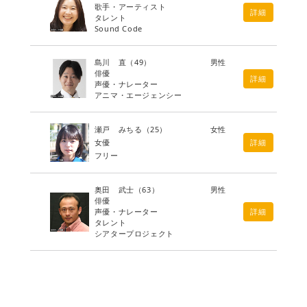
歌手・アーティスト
詳細
タレント
Sound Code
島川 直
（49）
男性
俳優
詳細
声優・ナレーター
アニマ・エージェンシー
瀬戸 みちる
（25）
女性
女優
詳細
フリー
奥田 武士
（63）
男性
俳優
声優・ナレーター
詳細
タレント
シアタープロジェクト