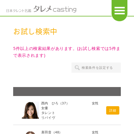
OPEN
お試し検索中
5件以上の検索結果があります。(お試し検索では5件ま
で表示されます)
検索条件を設定する
西内 ひろ
（37）
女性
女優
詳細
タレント
リバイヴ
美羽音
（48）
女性