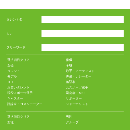
タレント名
カナ
フリーワード
選択項目クリア
俳優
女優
子役
タレント
歌手・アーティスト
モデル
声優・ナレーター
ＤＪ
落語家
お笑いタレント
元スポーツ選手
現役スポーツ選手
司会者・ＭＣ
キャスター
リポーター
評論家・コメンテーター
ジャーナリスト
選択項目クリア
男性
女性
グループ