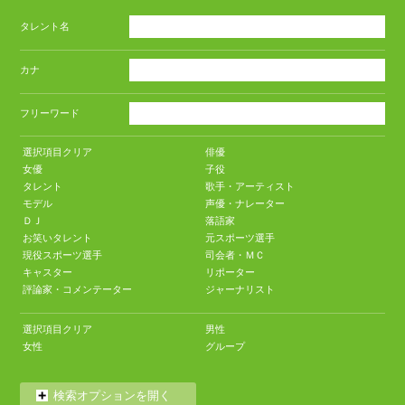
タレント名
カナ
フリーワード
選択項目クリア
俳優
女優
子役
タレント
歌手・アーティスト
モデル
声優・ナレーター
ＤＪ
落語家
お笑いタレント
元スポーツ選手
現役スポーツ選手
司会者・ＭＣ
キャスター
リポーター
評論家・コメンテーター
ジャーナリスト
選択項目クリア
男性
女性
グループ
検索オプションを開く