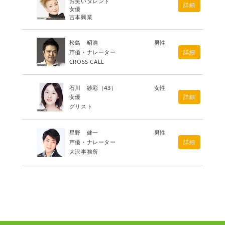
お笑いタレント
詳細
女優
吉本興業
松島 昭浩
男性
声優・ナレーター
詳細
CROSS CALL
石川 紗彩
（43）
女性
女優
詳細
グリスト
星野 健一
男性
声優・ナレーター
詳細
大沢事務所