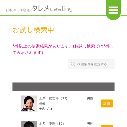
OPEN
お試し検索中
5件以上の検索結果があります。(お試し検索では5件ま
で表示されます)
検索条件を設定する
上原 健志郎
（33）
男性
俳優
詳細
大和プロ
本多 正憲
（32）
男性