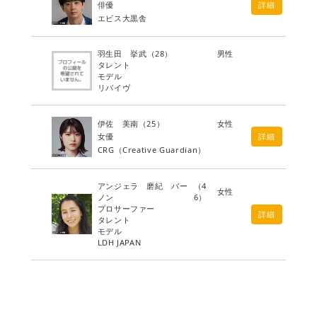
俳優
詳細
エビス大黒舎
羽生田 挙武
（28）
男性
タレント
モデル
リバイヴ
伊佐 美南
（25）
女性
女優
詳細
CRG（Creative Guardian）
アンジェラ 磨紀 バー
（4
女性
ノン
6）
プロサーファー
詳細
タレント
モデル
LDH JAPAN