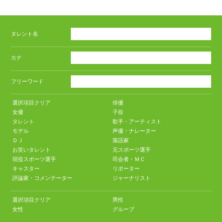
タレント名
カナ
フリーワード
選択項目クリア
俳優
女優
子役
タレント
歌手・アーティスト
モデル
声優・ナレーター
ＤＪ
落語家
お笑いタレント
元スポーツ選手
現役スポーツ選手
司会者・ＭＣ
キャスター
リポーター
評論家・コメンテーター
ジャーナリスト
選択項目クリア
男性
女性
グループ