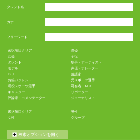
タレント名
カナ
フリーワード
選択項目クリア
俳優
女優
子役
タレント
歌手・アーティスト
モデル
声優・ナレーター
ＤＪ
落語家
お笑いタレント
元スポーツ選手
現役スポーツ選手
司会者・ＭＣ
キャスター
リポーター
評論家・コメンテーター
ジャーナリスト
選択項目クリア
男性
女性
グループ
検索オプションを開く