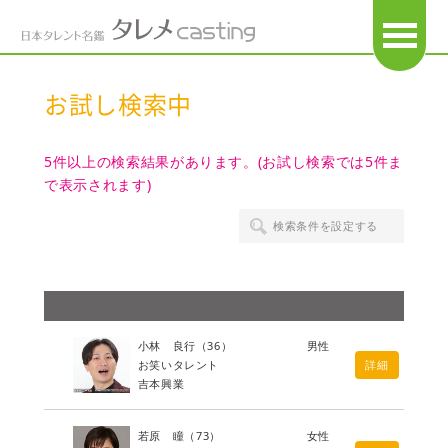
OPEN
お試し検索中
5件以上の検索結果があります。(お試し検索では5件ま
で表示されます)
検索条件を設定する
小林 良行
（36）
男性
お笑いタレント
詳細
吉本興業
若原 瞳
（73）
女性