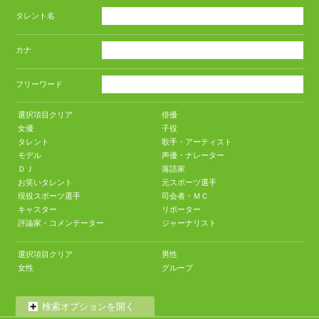
タレント名
カナ
フリーワード
選択項目クリア
俳優
女優
子役
タレント
歌手・アーティスト
モデル
声優・ナレーター
ＤＪ
落語家
お笑いタレント
元スポーツ選手
現役スポーツ選手
司会者・ＭＣ
キャスター
リポーター
評論家・コメンテーター
ジャーナリスト
選択項目クリア
男性
女性
グループ
検索オプションを開く