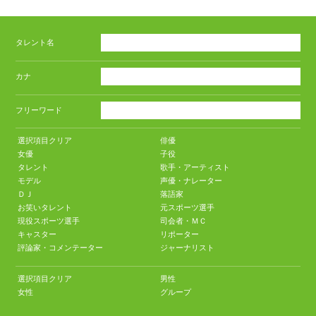
タレント名
カナ
フリーワード
選択項目クリア
俳優
女優
子役
タレント
歌手・アーティスト
モデル
声優・ナレーター
ＤＪ
落語家
お笑いタレント
元スポーツ選手
現役スポーツ選手
司会者・ＭＣ
キャスター
リポーター
評論家・コメンテーター
ジャーナリスト
選択項目クリア
男性
女性
グループ