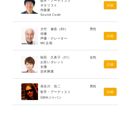
歌手・アーティスト
ギタリスト
詳細
作曲家
Sound Code
大竹 修造
（80）
男性
俳優
詳細
声優・ナレーター
MC企画
秋田 久美子
（51）
女性
お笑いタレント
詳細
女優
吉本興業
長谷川 浩二
男性
歌手・アーティスト
詳細
GMAジャパン