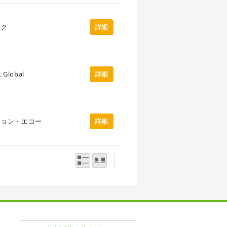
ック
詳細
t Global
詳細
ション・エコー
詳細
一覧表示
写真表示