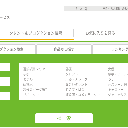
F A Q
VIPへのお問い合わ
タレント & プロダクション検索
お気に入りを見る
ダクション検索
作品から探す
ランキン
選択項目クリア
俳優
女優
子役
タレント
歌手・アーテ
モデル
声優・ナレーター
ＤＪ
落語家
お笑いタレント
元スポーツ選
現役スポーツ選手
司会者・ＭＣ
キャスター
リポーター
評論家・コメンテーター
ジャーナリス