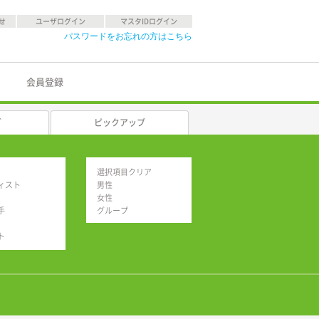
せ
ユーザログイン
マスタIDログイン
パスワードをお忘れの方はこちら
会員登録
グ
ピックアップ
選択項目クリア
ィスト
男性
女性
手
グループ
ト