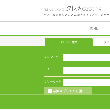
鑑 タレメcasting
HOME
タレント検索
プロ
タレント名
カナ
フリーワード
検索オプションを開く