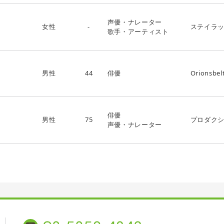
声優・ナレーター
女性
-
ステイラ
歌手・アーティスト
男性
44
俳優
Orionsbel
俳優
男性
75
プロダク
声優・ナレーター