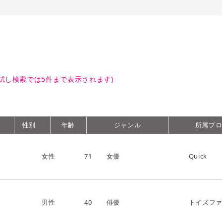
試し検索では5件まで表示されます)
性別
年齢
ジャンル
所属プ
女性
71
女優
Quick
男性
40
俳優
トイズフ