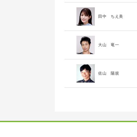
田中 ちえ美
大山 竜一
佐山 陽規