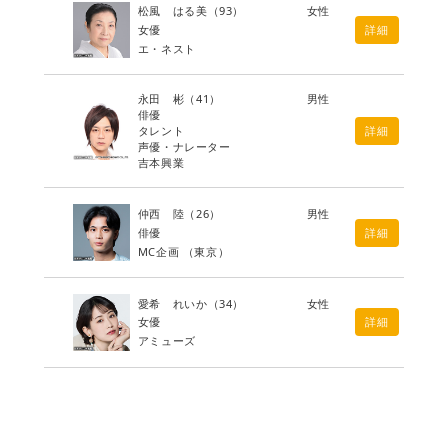
松風 はる美
（93）
女性
女優
詳細
エ・ネスト
永田 彬
（41）
男性
俳優
タレント
詳細
声優・ナレーター
吉本興業
仲西 陸
（26）
男性
俳優
詳細
MC企画 （東京）
愛希 れいか
（34）
女性
女優
詳細
アミューズ