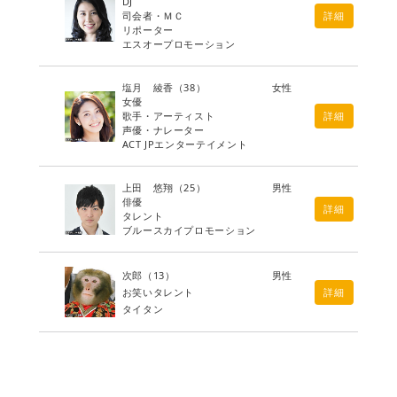
DJ
司会者・ＭＣ
詳細
リポーター
エスオープロモーション
塩月 綾香
（38）
女性
女優
歌手・アーティスト
詳細
声優・ナレーター
ACT JPエンターテイメント
上田 悠翔
（25）
男性
俳優
詳細
タレント
ブルースカイプロモーション
次郎
（13）
男性
お笑いタレント
詳細
タイタン