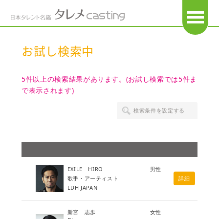
OPEN
お試し検索中
5件以上の検索結果があります。(お試し検索では5件ま
で表示されます)
検索条件を設定する
EXILE HIRO
男性
歌手・アーティスト
詳細
LDH JAPAN
新宮 志歩
女性