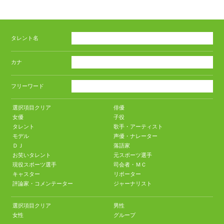
タレント名
カナ
フリーワード
選択項目クリア
俳優
女優
子役
タレント
歌手・アーティスト
モデル
声優・ナレーター
ＤＪ
落語家
お笑いタレント
元スポーツ選手
現役スポーツ選手
司会者・ＭＣ
キャスター
リポーター
評論家・コメンテーター
ジャーナリスト
選択項目クリア
男性
女性
グループ