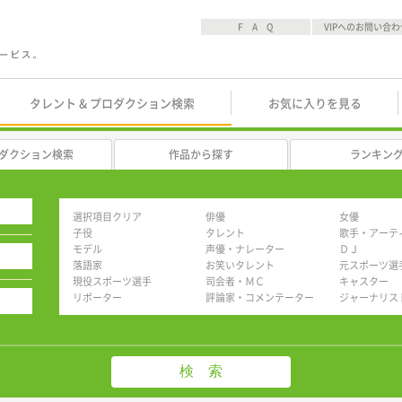
F A Q
VIPへのお問い合わ
タレント & プロダクション検索
お気に入りを見る
ダクション検索
作品から探す
ランキン
選択項目クリア
俳優
女優
子役
タレント
歌手・アーテ
モデル
声優・ナレーター
ＤＪ
落語家
お笑いタレント
元スポーツ選
現役スポーツ選手
司会者・ＭＣ
キャスター
リポーター
評論家・コメンテーター
ジャーナリス