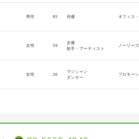
男性
85
俳優
オフィス
女優
女性
59
ノーリー
歌手・アーティスト
マジシャン
女性
26
プロモー
ダンサー