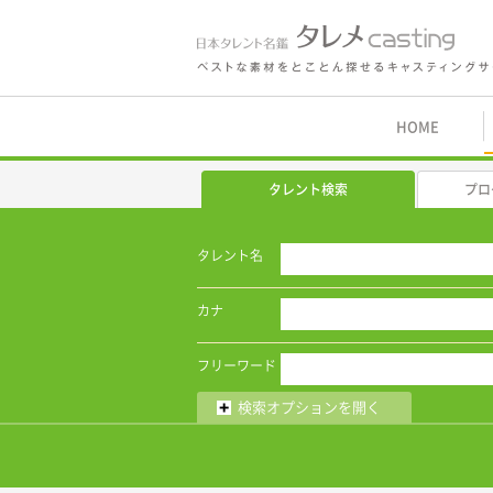
鑑 タレメcasting
HOME
タレント検索
プロ
タレント名
カナ
フリーワード
検索オプションを開く