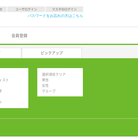
せ
ユーザログイン
マスタIDログイン
パスワードをお忘れの方はこちら
会員登録
グ
ピックアップ
選択項目クリア
ィスト
男性
女性
手
グループ
ト