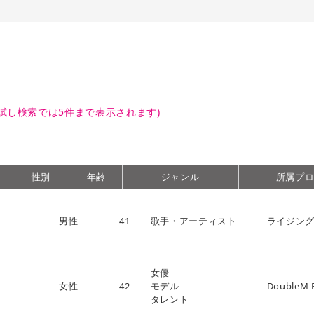
試し検索では5件まで表示されます)
性別
年齢
ジャンル
所属プ
男性
41
歌手・アーティスト
ライジン
女優
女性
42
モデル
DoubleM 
タレント