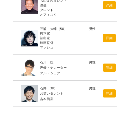
ものまねタレント
俳優
詳細
タレント
オフィスK
三浦 大輔
（50）
男性
脚本家
演出家
詳細
映画監督
マッシュ
石川 匠
男性
声優・ナレーター
詳細
アル・シェア
石井
（38）
男性
お笑いタレント
詳細
吉本興業