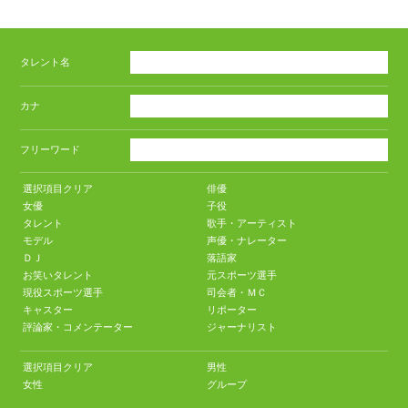
タレント名
カナ
フリーワード
選択項目クリア
俳優
女優
子役
タレント
歌手・アーティスト
モデル
声優・ナレーター
ＤＪ
落語家
お笑いタレント
元スポーツ選手
現役スポーツ選手
司会者・ＭＣ
キャスター
リポーター
評論家・コメンテーター
ジャーナリスト
選択項目クリア
男性
女性
グループ