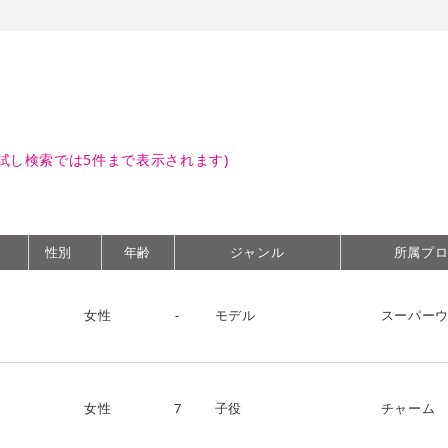
試し検索では5件まで表示されます)
性別
年齢
ジャンル
所属プ
女性
-
モデル
スーパー
女性
7
子役
チャーム