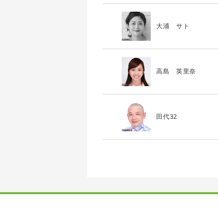
大浦 サト
高島 英里奈
田代32