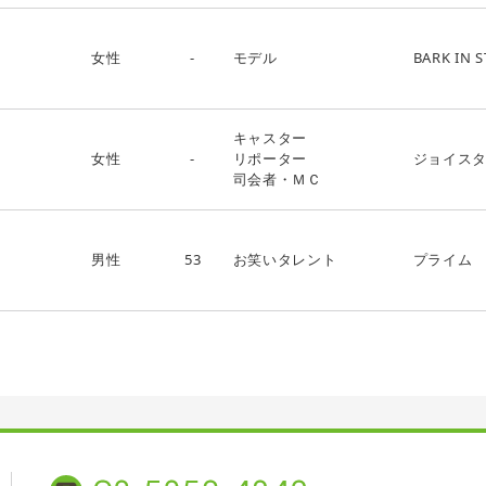
女性
-
モデル
BARK IN S
キャスター
女性
-
リポーター
ジョイス
司会者・ＭＣ
男性
53
お笑いタレント
プライム