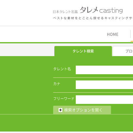
鑑 タレメcasting
HOME
タレント検索
プロ
タレント名
カナ
フリーワード
検索オプションを開く