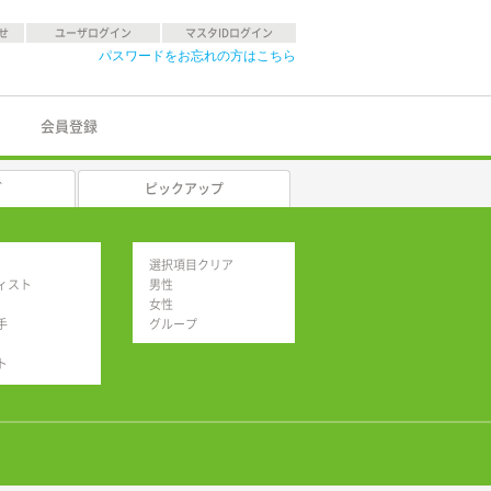
せ
ユーザログイン
マスタIDログイン
パスワードをお忘れの方はこちら
会員登録
グ
ピックアップ
選択項目クリア
ィスト
男性
女性
手
グループ
ト