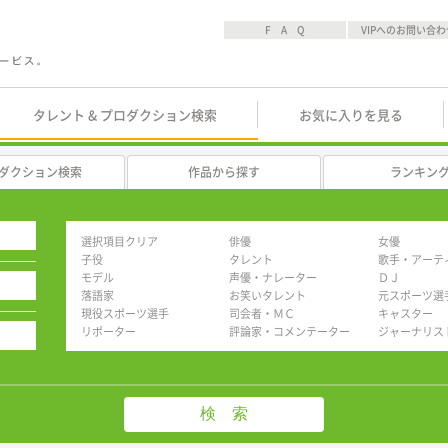
F A Q
VIPへのお問い合わ
タレント & プロダクション検索
お気に入りを見る
ダクション検索
作品から探す
ランキン
選択項目クリア
俳優
女優
子役
タレント
歌手・アーテ
モデル
声優・ナレーター
ＤＪ
落語家
お笑いタレント
元スポーツ選
現役スポーツ選手
司会者・ＭＣ
キャスター
リポーター
評論家・コメンテーター
ジャーナリス