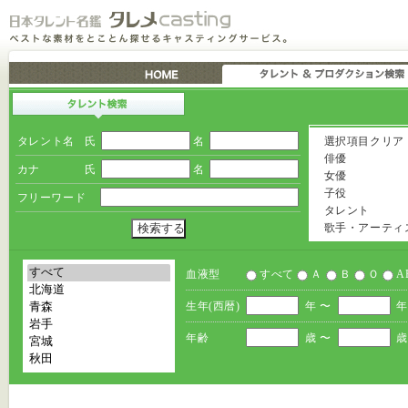
タレント名
氏
名
選択項目クリア
俳優
カナ
氏
名
女優
子役
フリーワード
タレント
歌手・アーティ
血液型
すべて
Ａ
Ｂ
Ｏ
A
生年(西暦)
年 〜
年
年齢
歳 〜
歳